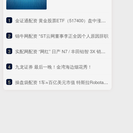
1
​金证通配资 黄金股票ETF（517400）盘中涨超1.7%，短期冲高动能与长期支撑逻辑并存
2
​锦牛网配资 *ST云网董事李正全因个人原因辞职
3
​实配网配资 “网红” 日产 N7 / 丰田铂智 3X 销量如何?
4
​九龙证券 最后一晚！金湾海边烟花秀！
5
​操盘袋配资 1车≈百亿美元市值 特斯拉Robotaxi带飞华尔街预期