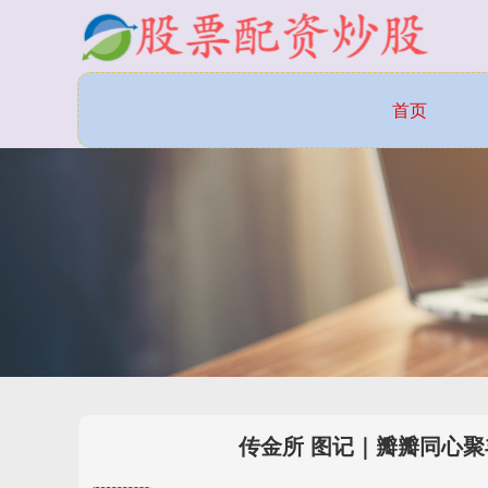
首页
传金所 图记｜瓣瓣同心