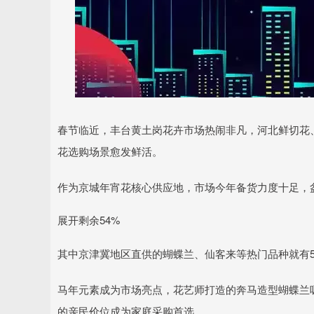
春节临近，丰台黄土岗花卉市场热闹非凡，河北鲜切花
花选购场景愈发鲜活。
作为京城年宵花核心供应地，市场今年备货力度十足，盆栽
展开剩余54%
其中京津冀地区直供的蝴蝶兰、仙客来等热门品种就有5
马年元素成为市场亮点，花艺师打造的奔马造型蝴蝶兰吸
的亲民价位成为家庭采购首选。