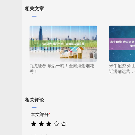
相关文章
九龙证券 最后一晚！金湾海边烟花
米牛配资 佘
秀！
近满铺运营，
相关评论
本文评分
*