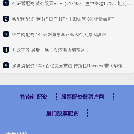
1
​金证通配资 黄金股票ETF（517400）盘中涨超1.7%，短期冲高动能与长期支撑逻辑并存
2
​实配网配资 “网红” 日产 N7 / 丰田铂智 3X 销量如何?
3
​锦牛网配资 *ST云网董事李正全因个人原因辞职
4
​九龙证券 最后一晚！金湾海边烟花秀！
5
​操盘袋配资 1车≈百亿美元市值 特斯拉Robotaxi带飞华尔街预期
指南针配资
股票配资股票户网
厦门股票配资