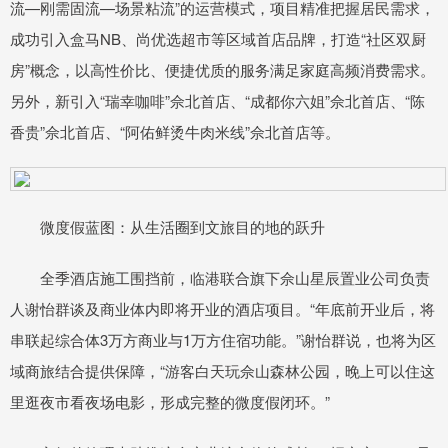
流—刚需固流—场景粘流”的运营模式，项目精准把握居民需求，
成功引入盒马NB、尚优选超市等区域首店品牌，打造“社区双厨
房”概念，以高性价比、便捷优质的服务满足家庭高频消费需求。
另外，新引入“瑞幸咖啡”佘北首店、“成都你六姐”佘北首店、“陈
香贵”佘北首店、“阿佑鲜烫牛肉米线”佘北首店等。
微度假蓝图：从生活圈到文旅目的地的跃升
全季酒店施工围挡前，临港联合旗下佘山星辰置业公司负责
人谢怡群谈及商业体内即将开业的酒店项目。“年底前开业后，将
串联起综合体3万方商业与1万方住宿功能。”谢怡群说，也将为区
域商旅结合提供保障，“游客白天玩佘山森林公园，晚上可以住这
里逛夜市看夜场电影，形成完整的微度假闭环。”