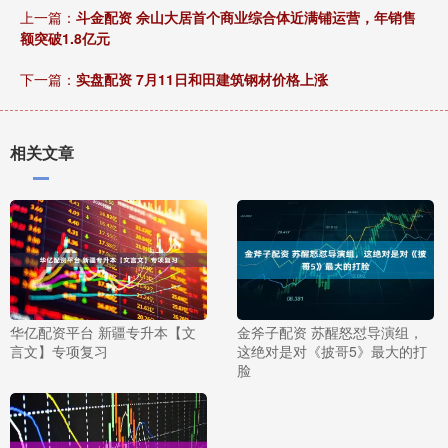
上一篇：
斗金配资 佘山大居首个商业综合体近满铺运营，年销售
额突破1.8亿元
下一篇：
实盘配资 7月11日和田建筑钢材价格上涨
相关文章
华亿配资平台 新疆专升本【文
金斧子配资 苏醒怒怼导演组，
言文】专项复习
这绝对是对《披哥5》最大的打
脸