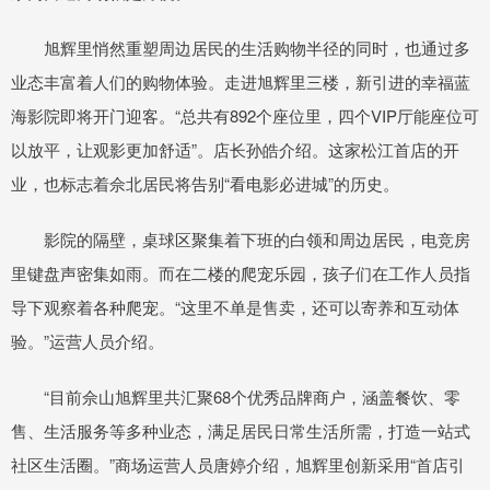
旭辉里悄然重塑周边居民的生活购物半径的同时，也通过多
业态丰富着人们的购物体验。走进旭辉里三楼，新引进的幸福蓝
海影院即将开门迎客。“总共有892个座位里，四个VIP厅能座位可
以放平，让观影更加舒适”。店长孙皓介绍。这家松江首店的开
业，也标志着佘北居民将告别“看电影必进城”的历史。
影院的隔壁，桌球区聚集着下班的白领和周边居民，电竞房
里键盘声密集如雨。而在二楼的爬宠乐园，孩子们在工作人员指
导下观察着各种爬宠。“这里不单是售卖，还可以寄养和互动体
验。”运营人员介绍。
“目前佘山旭辉里共汇聚68个优秀品牌商户，涵盖餐饮、零
售、生活服务等多种业态，满足居民日常生活所需，打造一站式
社区生活圈。”商场运营人员唐婷介绍，旭辉里创新采用“首店引