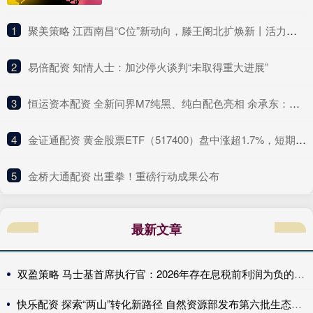
1
​聚美策略 江西南昌“C位”新动向，滕王阁北扩焕新丨活力中国调研行
2
​易倍配资 知情人士：加沙停火谈判“未取得重大进展”
3
​恒运资本配资 全新问界M7纯黑、纯白配色亮相 余承东：黑白武士款安排上了
4
​金证通配资 黄金股票ETF（517400）盘中涨超1.7%，短期冲高动能与长期支撑逻辑并存
5
​金桥大通配资 出重拳！重磅行动成果公布
最新文章
双盈策略 马士基首席执行官：2026年存在息税前利润为负的风险。
快乐配资 探索“两山”转化新路径 自然资源部发布第六批生态产品价值实现案例