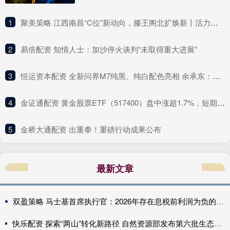
1
​聚美策略 江西南昌“C位”新动向，滕王阁北扩焕新丨活力中国调研行
2
​易倍配资 知情人士：加沙停火谈判“未取得重大进展”
3
​恒运资本配资 全新问界M7纯黑、纯白配色亮相 余承东：黑白武士款安排上了
4
​金证通配资 黄金股票ETF（517400）盘中涨超1.7%，短期冲高动能与长期支撑逻辑并存
5
​金桥大通配资 出重拳！重磅行动成果公布
最新文章
双盈策略 马士基首席执行官：2026年存在息税前利润为负的风险。
快乐配资 探索“两山”转化新路径 自然资源部发布第六批生态产品价值实现案例