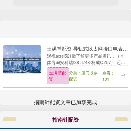
玉满堂配资 导轨式以太网接口电表！安科瑞ADF400L
观祝acrel521徽了解更多产品资讯，（具
体咨询安科瑞I38+I748-杨成OZ57） 还在
为厂区设备耗电摸不着头脑？ 还在车间来
玉满堂配
分类：厦门股票
查看：
回奔走抄表满头大汗？ 还在为....
资
配资
101
指南针配资文章已加载完成
指南针配资