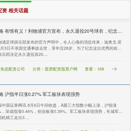
配资 相关话题
盈策略 有情有义！利物浦官方宣布，永久退役20号球衣，纪念若塔！_球迷_迪奥戈·若塔_费雷拉
物浦足球俱乐部发布的官方声明中，令人心痛的消息传来：迪奥戈·若
7月3日不幸因交通事故去世，享年仅28岁。为了纪念这位优秀的前
乐部决定永久退役其20....
：免息配资公司
分类：股票配资股票户网
查看：168
略 沪指半日涨0.27% 军工板块表现强势
报中国证券网讯 8月6日午间收盘，A股三大指数小幅上涨，沪指涨
7%，深成指涨0.46%，创业板涨0.39%。军工板块表现强势，长城军
机精工走出3....