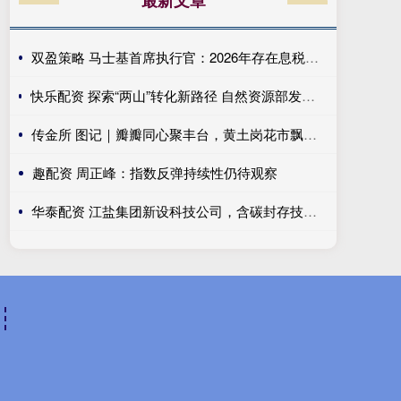
最新文章
双盈策略 马士基首席执行官：2026年存在息税前利润为负的风险。
快乐配资 探索“两山”转化新路径 自然资源部发布第六批生态产品价值实现案例
传金所 图记｜瓣瓣同心聚丰台，黄土岗花市飘满京津冀年味
趣配资 周正峰：指数反弹持续性仍待观察
华泰配资 江盐集团新设科技公司，含碳封存技术研发业务