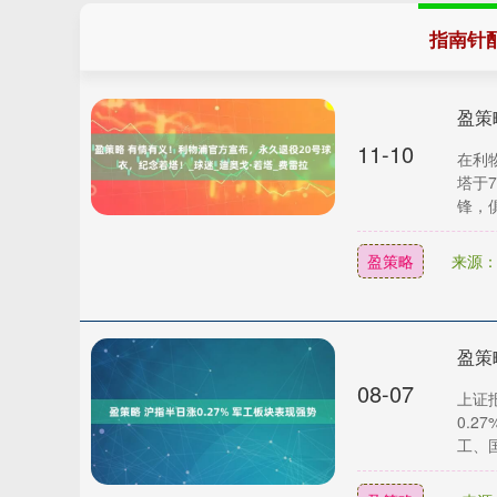
指南针
11-10
在利
塔于
锋，俱
盈策略
来源
盈策
08-07
上证
0.2
工、国