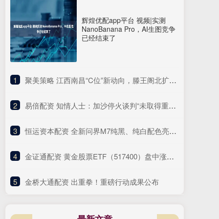
辉煌优配app平台 视频|实测
NanoBanana Pro，AI生图竞争
已经结束了
1
​聚美策略 江西南昌“C位”新动向，滕王阁北扩焕新丨活力中国调研行
2
​易倍配资 知情人士：加沙停火谈判“未取得重大进展”
3
​恒运资本配资 全新问界M7纯黑、纯白配色亮相 余承东：黑白武士款安排上了
4
​金证通配资 黄金股票ETF（517400）盘中涨超1.7%，短期冲高动能与长期支撑逻辑并存
5
​金桥大通配资 出重拳！重磅行动成果公布