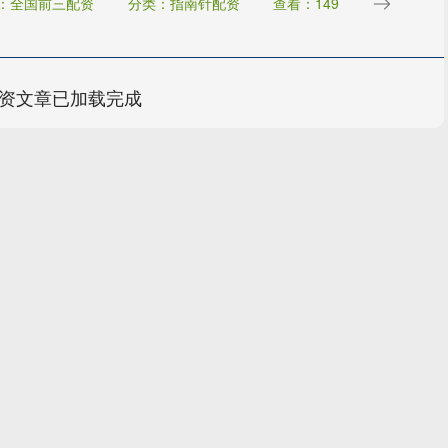
：全国前三配资
分类：指南针配资
查看：149
资文章已加载完成