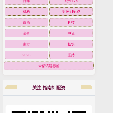
百年
配资178
机构
财神到配资
白酒
科技
金价
中证
南方
板块
2026
坚持
全部话题标签
关注 指南针配资