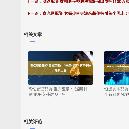
上一篇：
满盈配资 红相股份控股股东杨保田质押1100万
下一篇：
鑫光网配资 实探少林寺迎来新住持后首个周末
相关文章
高忆管理配资 重庆巫溪：“巡回村
恒运资本配资 
警”把平安种进乡土里
全新问界M7
相关评论