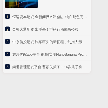
1
​恒运资本配资 全新问界M7纯黑、纯白配色亮相 余承东：黑白武士款安排上了
2
​金桥大通配资 出重拳！重磅行动成果公布
3
​中京信投配资 汽车巨头的新征程，剑指人形机器人新蓝海
4
​辉煌优配app平台 视频|实测NanoBanana Pro，AI生图竞争已经结束了
5
​问道管理配资平台 曹颖失策了！14岁儿子身高蹿到178cm，比妈高半头