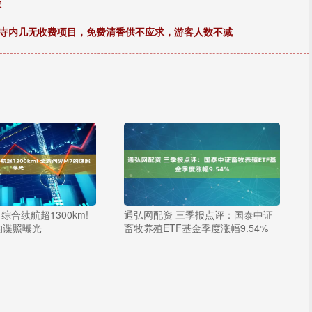
股
：寺内几无收费项目，免费清香供不应求，游客人数不减
综合续航超1300km!
通弘网配资 三季报点评：国泰中证
的谍照曝光
畜牧养殖ETF基金季度涨幅9.54%