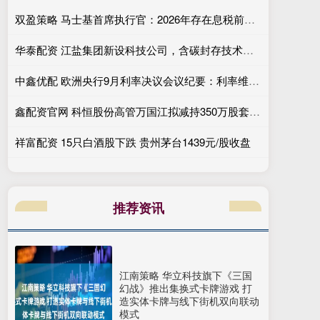
双盈策略 马士基首席执行官：2026年存在息税前利润为负的风险。
华泰配资 江盐集团新设科技公司，含碳封存技术研发业务
中鑫优配 欧洲央行9月利率决议会议纪要：利率维持不变，资产负债表有序缩减，通胀与增长前景趋于平衡
鑫配资官网 科恒股份高管万国江拟减持350万股套现5544万元, 此前已累计减持709.05万股套现1.05亿元
祥富配资 15只白酒股下跌 贵州茅台1439元/股收盘
推荐资讯
江南策略 华立科技旗下《三国
幻战》推出集换式卡牌游戏 打
造实体卡牌与线下街机双向联动
模式